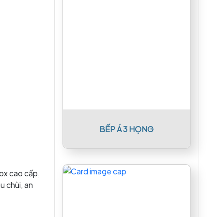
BẾP Á 3 HỌNG
nox cao cấp,
u chùi, an