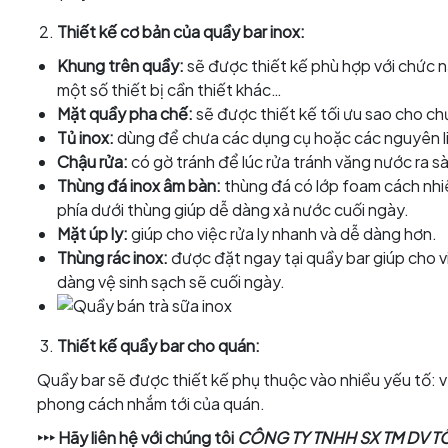
Thiết kế cơ bản của quầy bar inox:
Khung trên quầy:
sẽ được thiết kế phù hợp với chức 
một số thiết bị cần thiết khác…
Mặt quầy pha chế:
sẽ được thiết kế tối ưu sao cho c
Tủ inox:
dùng để chưa các dụng cụ hoặc các nguyên li
Chậu rửa:
có gờ tránh để lúc rửa tránh văng nước ra s
Thùng đá inox âm bàn:
thùng đá có lớp foam cách nhiê
phía dưới thùng giúp dễ dàng xả nước cuối ngày.
Mặt úp ly:
giúp cho việc rửa ly nhanh và dễ dàng hơn.
Thùng rác inox:
được đặt ngay tại quầy bar giúp cho v
dàng vệ sinh sạch sẽ cuối ngày.
Thiết kế quầy bar cho quán:
Quầy bar sẽ được thiết kế phụ thuộc vào nhiều yếu tố: vị
phong cách nhắm tới của quán.
‣‣‣ Hãy liên hệ với chúng tôi
CÔNG TY TNHH SX TM DV 