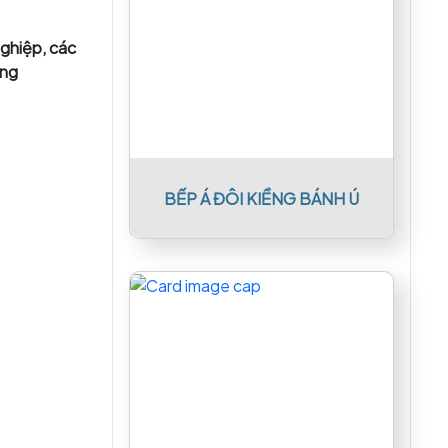
ghiệp, các
ờng
BẾP Á ĐÔI KIỀNG BÁNH Ú