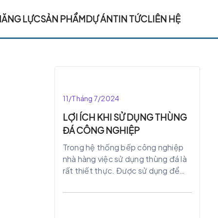
NĂNG LỰC
SẢN PHẨM
DỰ ÁN
TIN TỨC
LIÊN HỆ
11/Tháng 7/2024
LỢI ÍCH KHI SỬ DỤNG THÙNG
ĐÁ CÔNG NGHIỆP
Trong hệ thống bếp công nghiệp
nhà hàng việc sử dụng thùng đá là
rất thiết thực. Được sử dụng để
bảo quản đá, ướp lạnh các thực
phẩm và nước uống. Dưới đây là
một số ứng dụng phổ biến của
thùng đá trong công nghiệp: