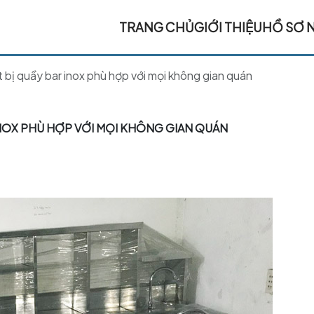
TRANG CHỦ
GIỚI THIỆU
HỒ SƠ 
t bị quầy bar inox phù hợp với mọi không gian quán
 INOX PHÙ HỢP VỚI MỌI KHÔNG GIAN QUÁN