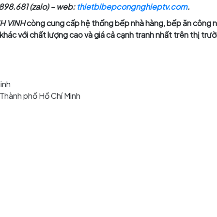
898.681 (zalo) – web:
thietbibepcongnghieptv.com
.
H VINH
còng cung cấp hệ thống bếp nhà hàng, bếp ăn công n
x khác với chất lượng cao và giá cả cạnh tranh nhất trên thị trư
inh
, Thành phố Hồ Chí Minh