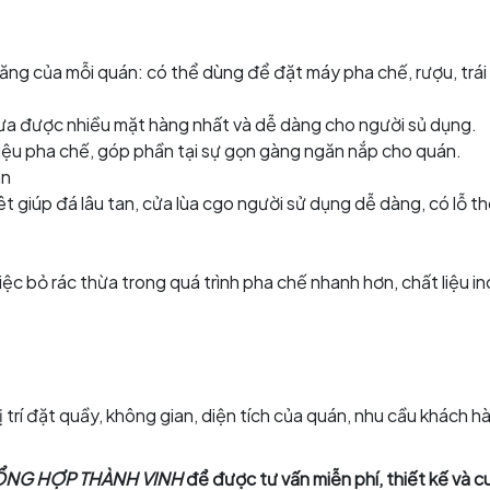
năng của mỗi quán: có thể dùng để đặt máy pha chế, rượu, trái
hưa được nhiều mặt hàng nhất và dễ dàng cho người sủ dụng.
ệu pha chế, góp phần tại sự gọn gàng ngăn nắp cho quán.
àn
t giúp đá lâu tan, cửa lùa cgo người sử dụng dễ dàng, có lỗ t
iệc bỏ rác thừa trong quá trình pha chế nhanh hơn, chất liệu i
 trí đặt quầy, không gian, diện tích của quán, nhu cầu khách h
TỔNG HỢP THÀNH VINH
để được tư vấn miễn phí, thiết kế và 