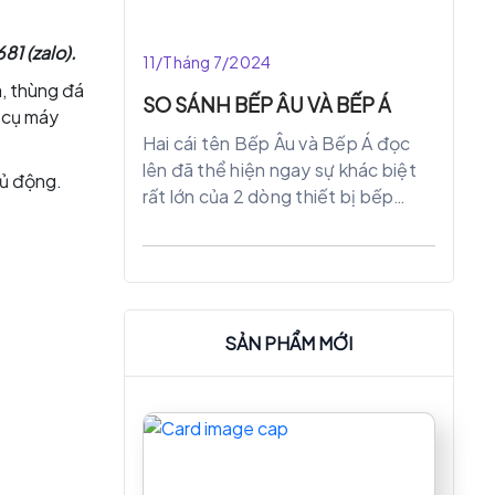
chức năng này, giảm thiểu đáng kể
thời gian nấu nướng cho bạn. Với
1 (zalo).
11/Tháng 7/2024
công suất nấu cực lớn đảm bảo
a, thùng đá
thời gian đun nấu cực nhanh.
SO SÁNH BẾP ÂU VÀ BẾP Á
g cụ máy
Hai cái tên Bếp Âu và Bếp Á đọc
lên đã thể hiện ngay sự khác biệt
hủ động.
rất lớn của 2 dòng thiết bị bếp
công nghiệp này. Tuy nhiên đôi lúc
ta cũng thấy nhà hàng món Á có
trang bị bếp Âu và ngược lại.
SẢN PHẨM MỚI