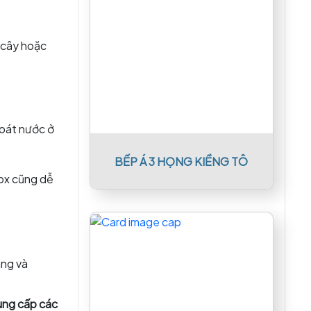
 cây hoặc
hoát nước ở
BẾP Á 3 HỌNG KIỀNG TÔ
nox cũng dễ
àng và
cung cấp các