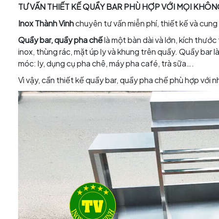
TƯ VẤN THIẾT KẾ QUẦY BAR PHÙ HỢP VỚI MỌI KHÔ
Inox Thành Vinh
chuyên tư vấn miễn phí, thiết kế và cung
Quầy bar, quầy pha chế
là một bàn dài và lớn, kích thướ
inox, thùng rác, mặt úp ly và khung trên quầy. Quầy bar l
móc: ly, dụng cụ pha chê, máy pha café, trà sữa….
Vì vậy, cần thiết kế quầy bar, quầy pha chế phù hợp với n