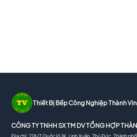
Thiết Bị Bếp Công Nghiệp Thành Vi
CÔNG TY TNHH SX TM DV TỔNG HỢP THÀN
Địa chỉ: 218/7 Quốc lộ 1K, Linh Xuân, Thủ Đức, Thành ph