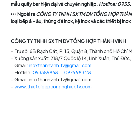
mẫu quầy bar hiện đại và chuyên nghiệp.
Hotline: 0933.
‣‣‣ Ngoài ra
CÔNG TY TNHH SX TM DV TỔNG HỢP THÀN
loại bếp á – âu, thùng đá inox, kệ inox và các thiết bị ino
CÔNG TY TNHH SX TM DV TỔNG HỢP THÀNH VINH
– Trụ sở: 6B Rạch Cát, P. 15, Quận 8, Thành phố Hồ Chí M
– Xưởng sản xuất: 218/7 Quốc lộ 1K, Linh Xuân, Thủ Đức
– Gmail:
inoxthanhvinh.tv@gmail.com
– Hotline:
0933898681
–
0976 983 281
– Gmail: inoxthanhvinh.tv@gmail.com
–
www.thietbibepcongnghieptv.com