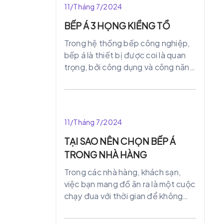
11/Tháng 7/2024
BẾP Á 3 HỌNG KIỀNG TỒ
Trong hệ thống bếp công nghiệp,
bếp á là thiết bị được coi là quan
trọng, bởi công dụng và công năng
của chúng. Tiêu biểu là bếp á công
nghiệp kiềng tồ với chất liệu inox
bền bỉ, kết cấu gồm 2 vòi vả nước
và 3 bộ kiềng tô, thiết bị này đang
11/Tháng 7/2024
được đánh giá là có nhiều thế
mạnh hơn so với các loại bếp trước
TẠI SAO NÊN CHỌN BẾP Á
đây.
TRONG NHÀ HÀNG
Trong các nhà hàng, khách sạn,
việc bạn mang đồ ăn ra là một cuộc
chạy đua với thời gian để không
phải chờ đợi lâu của khách. Nhưng
bếp Á công nghiệp đã tích hợp