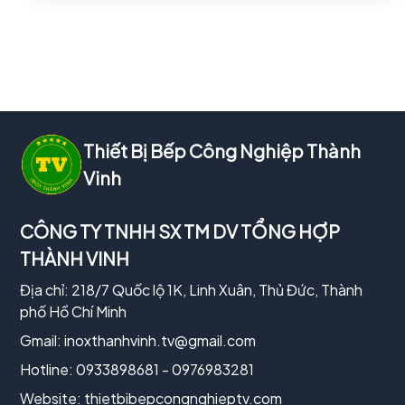
Thiết Bị Bếp Công Nghiệp Thành
Vinh
CÔNG TY TNHH SX TM DV TỔNG HỢP
THÀNH VINH
Địa chỉ: 218/7 Quốc lộ 1K, Linh Xuân, Thủ Đức, Thành
phố Hồ Chí Minh
Gmail:
inoxthanhvinh.tv@gmail.com
Hotline: 0933898681 - 0976983281
Website:
thietbibepcongnghieptv.com