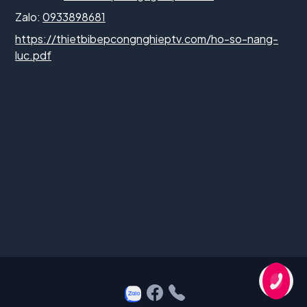
Zalo:
0933898681
https://thietbibepcongnghieptv.com/ho-so-nang-
luc.pdf